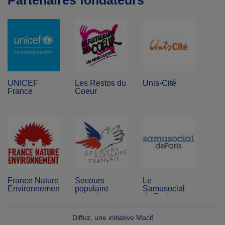
Partenaires fondateurs
UNICEF
Les Restos du
Unis-Cité
France
Coeur
France Nature
Secours
Le
Environnement
populaire
Samusocial
français
de Paris
Diffuz, une initiative Macif