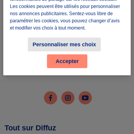
Inscris-toi
Les cookies peuvent être utilisés pour personnaliser
nos annonces publicitaires. Sentez-vous libre de
paramétrer les cookies, vous pouvez changer d’avis
et modifier vos choix à tout moment.
Personnaliser mes choix
J'ai déjà un compte
Accepter
Me connecter
Facebook
Instagram
Youtube
Tout sur Diffuz