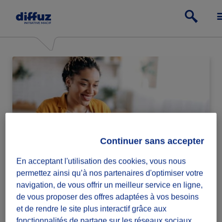
Continuer sans accepter
En acceptant l'utilisation des cookies, vous nous
Particulier
permettez ainsi qu’à nos partenaires d'optimiser votre
navigation, de vous offrir un meilleur service en ligne,
Passe à l'action relève ou lance des défis
de vous proposer des offres adaptées à vos besoins
solidaires.
et de rendre le site plus interactif grâce aux
fonctionnalités de partage sur les réseaux sociaux.