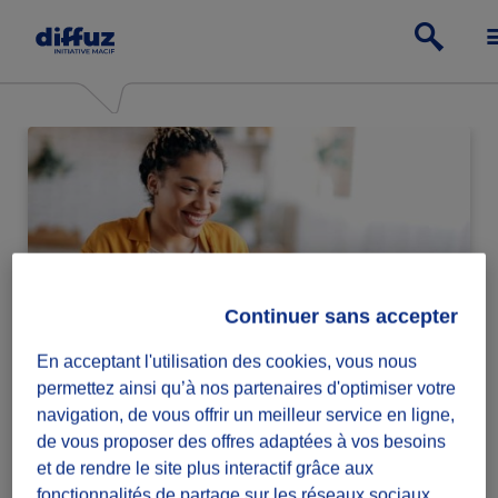
Continuer sans accepter
En acceptant l'utilisation des cookies, vous nous
Particulier
permettez ainsi qu’à nos partenaires d'optimiser votre
navigation, de vous offrir un meilleur service en ligne,
Passe à l'action relève ou lance des défis
de vous proposer des offres adaptées à vos besoins
solidaires.
et de rendre le site plus interactif grâce aux
fonctionnalités de partage sur les réseaux sociaux.