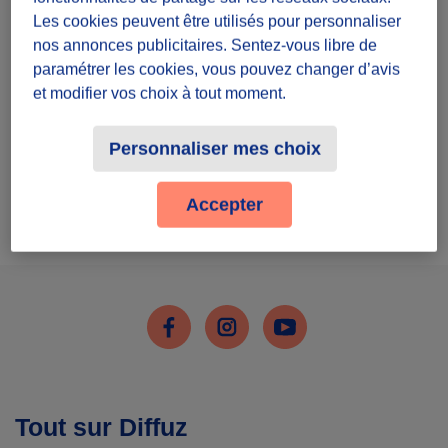
Inscris-toi
Les cookies peuvent être utilisés pour personnaliser
nos annonces publicitaires. Sentez-vous libre de
paramétrer les cookies, vous pouvez changer d’avis
et modifier vos choix à tout moment.
Personnaliser mes choix
J'ai déjà un compte
Accepter
Me connecter
Facebook
Instagram
Youtube
Tout sur Diffuz