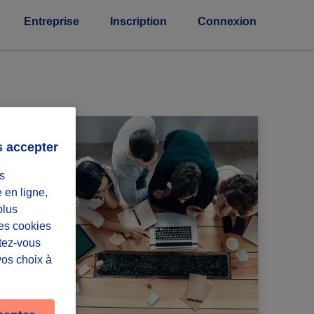
Entreprise
Inscription
Connexion
s accepter
s
e en ligne,
plus
Les cookies
ntez-vous
vos choix à