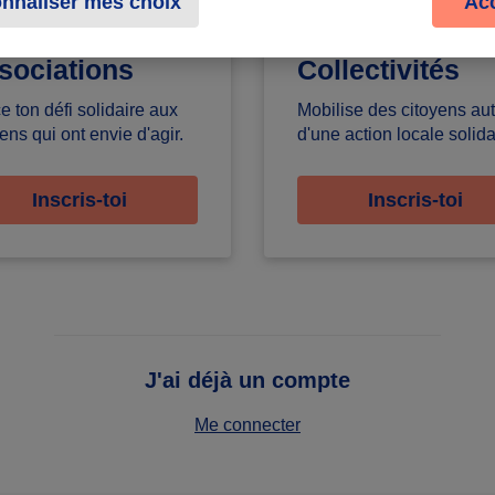
nnaliser mes choix
Ac
sociations
Collectivités
e ton défi solidaire aux
Mobilise des citoyens au
ens qui ont envie d'agir.
d'une action locale solida
Inscris-toi
Inscris-toi
J'ai déjà un compte
Me connecter