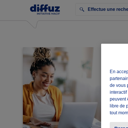
En accept
partenair
de vous p
interacti
peuvent 
libre de 
tout mom