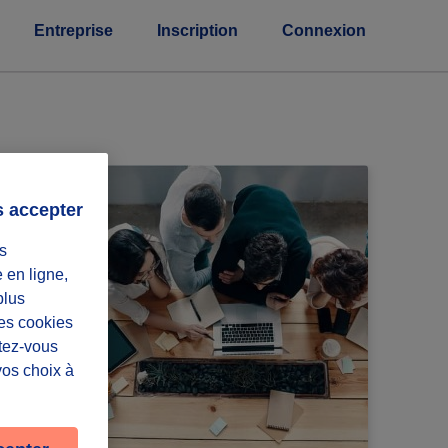
Entreprise
Inscription
Connexion
s accepter
s
e en ligne,
plus
Les cookies
ntez-vous
vos choix à