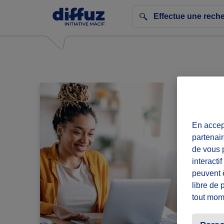
En accept
partenair
de vous p
interacti
peuvent 
libre de 
tout mom