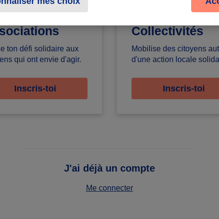
nnaliser mes choix
Ac
sociations
Collectivités
e ton défi solidaire aux
Mobilise des citoyens au
ens qui ont envie d'agir.
d'une action locale solida
Inscris-toi
Inscris-toi
J'ai déjà un compte
Me connecter