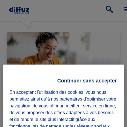
Continuer sans accepter
En acceptant l'utilisation des cookies, vous nous
Particulier
permettez ainsi qu’à nos partenaires d'optimiser votre
navigation, de vous offrir un meilleur service en ligne,
Passe à l'action relève ou lance des défis
de vous proposer des offres adaptées à vos besoins
solidaires.
et de rendre le site plus interactif grâce aux
fonctionnalités de partage sur les réseaux sociaux.