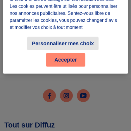
Inscris-toi
Les cookies peuvent être utilisés pour personnaliser
nos annonces publicitaires. Sentez-vous libre de
paramétrer les cookies, vous pouvez changer d’avis
et modifier vos choix à tout moment.
Personnaliser mes choix
J'ai déjà un compte
Accepter
Me connecter
Facebook
Instagram
Youtube
Tout sur Diffuz