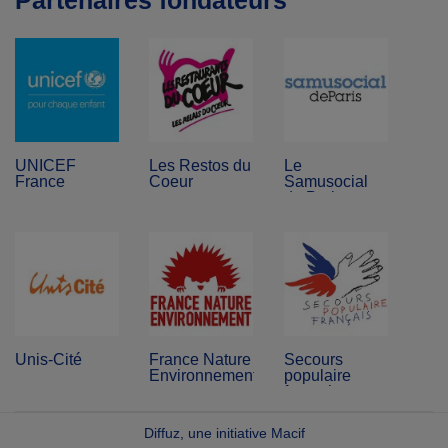
Partenaires fondateurs
UNICEF
Les Restos du
Le
France
Coeur
Samusocial
de Paris
Unis-Cité
France Nature
Secours
Environnement
populaire
français
Diffuz, une initiative Macif