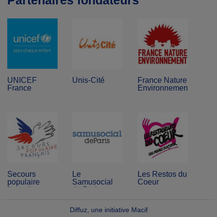
Partenaires fondateurs
UNICEF
Unis-Cité
France Nature
France
Environnement
Secours
Le
Les Restos du
populaire
Samusocial
Coeur
français
de Paris
Diffuz, une initiative Macif