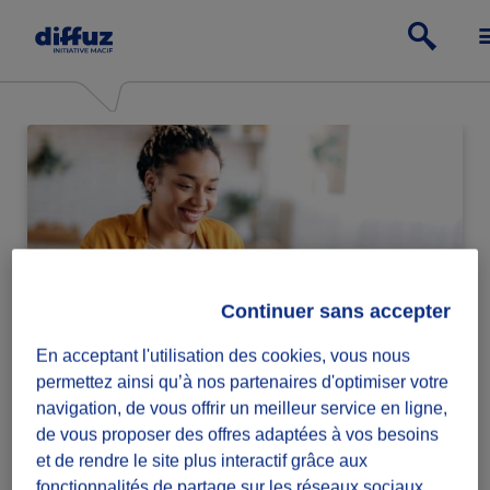
Continuer sans accepter
En acceptant l'utilisation des cookies, vous nous
Particulier
permettez ainsi qu’à nos partenaires d'optimiser votre
navigation, de vous offrir un meilleur service en ligne,
Passe à l'action relève ou lance des défis
de vous proposer des offres adaptées à vos besoins
solidaires.
et de rendre le site plus interactif grâce aux
fonctionnalités de partage sur les réseaux sociaux.