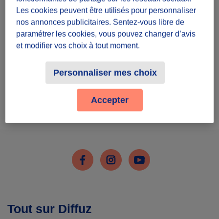
Inscris-toi
Les cookies peuvent être utilisés pour personnaliser
nos annonces publicitaires. Sentez-vous libre de
paramétrer les cookies, vous pouvez changer d’avis
et modifier vos choix à tout moment.
Personnaliser mes choix
J'ai déjà un compte
Accepter
Me connecter
Facebook
Instagram
Youtube
Tout sur Diffuz