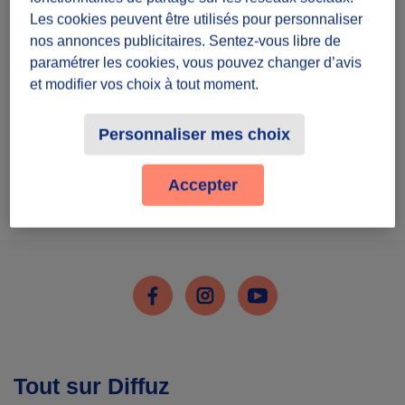
Inscris-toi
Les cookies peuvent être utilisés pour personnaliser
nos annonces publicitaires. Sentez-vous libre de
paramétrer les cookies, vous pouvez changer d’avis
et modifier vos choix à tout moment.
Personnaliser mes choix
J'ai déjà un compte
Accepter
Me connecter
Facebook
Instagram
Youtube
Tout sur Diffuz