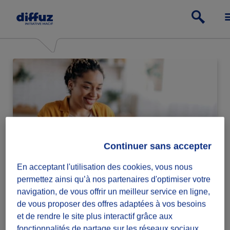
Continuer sans accepter
En acceptant l'utilisation des cookies, vous nous
Particulier
permettez ainsi qu’à nos partenaires d'optimiser votre
navigation, de vous offrir un meilleur service en ligne,
Passe à l'action relève ou lance des défis
de vous proposer des offres adaptées à vos besoins
solidaires.
et de rendre le site plus interactif grâce aux
fonctionnalités de partage sur les réseaux sociaux.