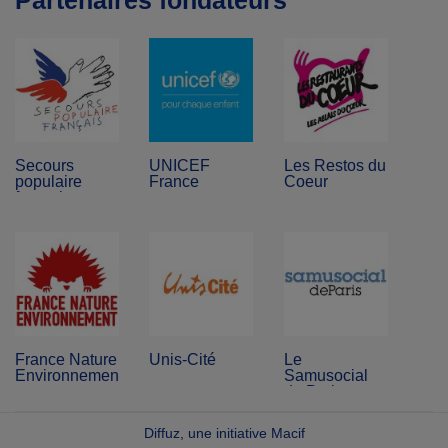
Partenaires fondateurs
Secours
UNICEF
Les Restos du
populaire
France
Coeur
français
France Nature
Unis-Cité
Le
Environnement
Samusocial
de Paris
Diffuz, une initiative Macif