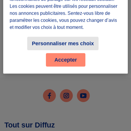
Inscris-toi
Les cookies peuvent être utilisés pour personnaliser
nos annonces publicitaires. Sentez-vous libre de
paramétrer les cookies, vous pouvez changer d’avis
et modifier vos choix à tout moment.
Personnaliser mes choix
J'ai déjà un compte
Accepter
Me connecter
Facebook
Instagram
Youtube
Tout sur Diffuz