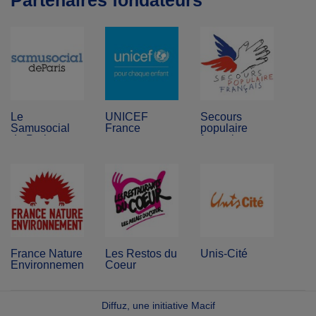
Partenaires fondateurs
Le
UNICEF
Secours
Samusocial
France
populaire
de Paris
français
France Nature
Les Restos du
Unis-Cité
Environnement
Coeur
Diffuz, une initiative Macif