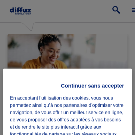
Continuer sans accepter
En acceptant l'utilisation des cookies, vous nous
Particulier
permettez ainsi qu’à nos partenaires d'optimiser votre
navigation, de vous offrir un meilleur service en ligne,
Passe à l'action relève ou lance des défis
de vous proposer des offres adaptées à vos besoins
solidaires.
et de rendre le site plus interactif grâce aux
fonctionnalités de partage sur les réseaux sociaux.