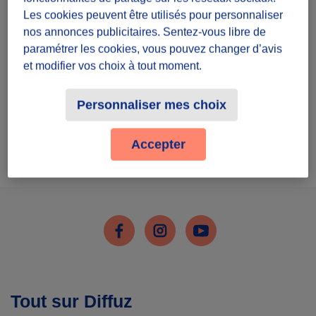
Inscris-toi
Les cookies peuvent être utilisés pour personnaliser
nos annonces publicitaires. Sentez-vous libre de
paramétrer les cookies, vous pouvez changer d’avis
et modifier vos choix à tout moment.
Personnaliser mes choix
J'ai déjà un compte
Accepter
Me connecter
Facebook
Instagram
Youtube
Tout sur Diffuz