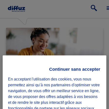
Continuer sans accepter
En acceptant l'utilisation des cookies, vous nous
Particulier
permettez ainsi qu’à nos partenaires d'optimiser votre
navigation, de vous offrir un meilleur service en ligne,
Passe à l'action relève ou lance des défis
de vous proposer des offres adaptées à vos besoins
solidaires.
et de rendre le site plus interactif grâce aux
fonctionnalités de partage sur les réseaux sociaux.