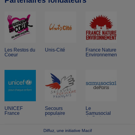
Partenaires fondateurs
Les Restos du
Unis-Cité
France Nature
Coeur
Environnement
UNICEF
Secours
Le
France
populaire
Samusocial
français
de Paris
Diffuz, une initiative Macif