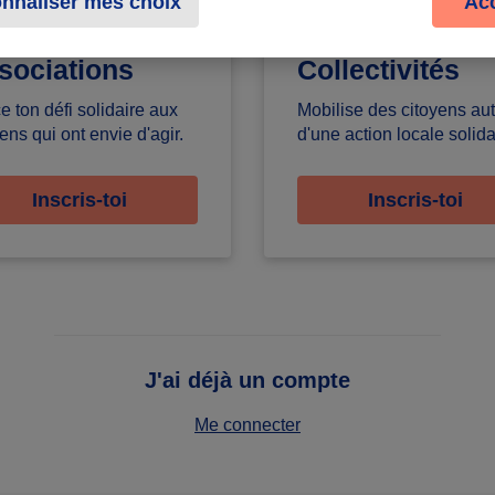
nnaliser mes choix
Ac
sociations
Collectivités
e ton défi solidaire aux
Mobilise des citoyens au
ens qui ont envie d'agir.
d'une action locale solida
Inscris-toi
Inscris-toi
J'ai déjà un compte
Me connecter