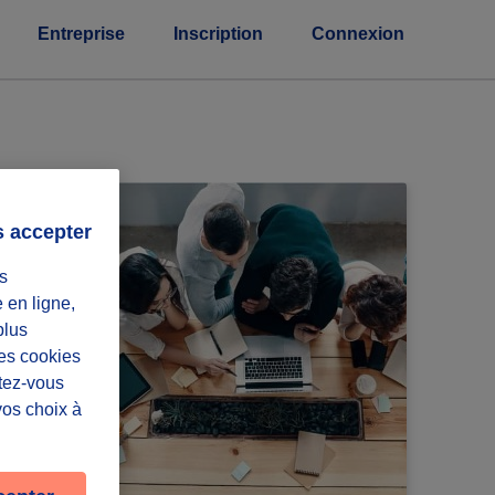
Entreprise
Inscription
Connexion
s accepter
s
e en ligne,
plus
Les cookies
ntez-vous
vos choix à