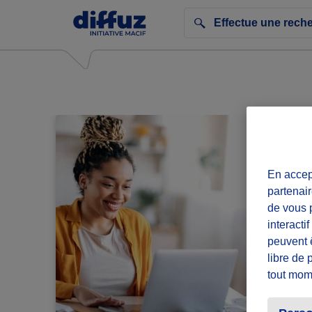
En accept
partenair
de vous p
interacti
peuvent 
libre de 
tout mom