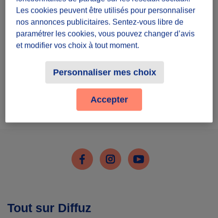
Inscris-toi
Les cookies peuvent être utilisés pour personnaliser
nos annonces publicitaires. Sentez-vous libre de
paramétrer les cookies, vous pouvez changer d’avis
et modifier vos choix à tout moment.
Personnaliser mes choix
J'ai déjà un compte
Accepter
Me connecter
Facebook
Instagram
Youtube
Tout sur Diffuz