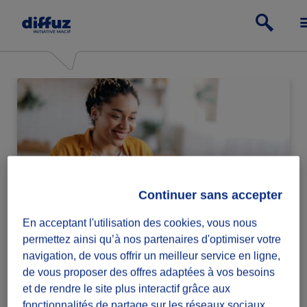
Continuer sans accepter
En acceptant l'utilisation des cookies, vous nous
Particulier
permettez ainsi qu’à nos partenaires d'optimiser votre
navigation, de vous offrir un meilleur service en ligne,
Passe à l'action relève ou lance des défis
de vous proposer des offres adaptées à vos besoins
solidaires.
et de rendre le site plus interactif grâce aux
fonctionnalités de partage sur les réseaux sociaux.