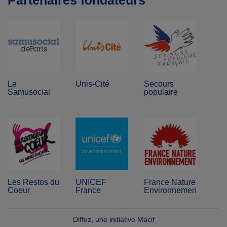
Partenaires fondateurs
Le
Unis-Cité
Secours
Samusocial
populaire
de Paris
français
Les Restos du
UNICEF
France Nature
Coeur
France
Environnement
Diffuz, une initiative Macif