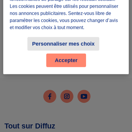
Inscris-toi
Les cookies peuvent être utilisés pour personnaliser
nos annonces publicitaires. Sentez-vous libre de
paramétrer les cookies, vous pouvez changer d’avis
et modifier vos choix à tout moment.
Personnaliser mes choix
J'ai déjà un compte
Accepter
Me connecter
Facebook
Instagram
Youtube
Tout sur Diffuz