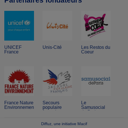
Partenaires fondateurs
UNICEF
Unis-Cité
Les Restos du
France
Coeur
France Nature
Secours
Le
Environnement
populaire
Samusocial
français
de Paris
Diffuz, une initiative Macif