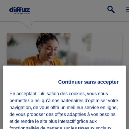
Continuer sans accepter
En acceptant l'utilisation des cookies, vous nous
Particulier
permettez ainsi qu’à nos partenaires d'optimiser votre
navigation, de vous offrir un meilleur service en ligne,
Passe à l'action relève ou lance des défis
de vous proposer des offres adaptées à vos besoins
solidaires.
et de rendre le site plus interactif grâce aux
fonctionnalités de partage sur les réseaux sociaux.