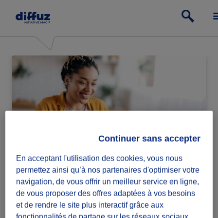
Continuer sans accepter
En acceptant l'utilisation des cookies, vous nous
Particulier
permettez ainsi qu’à nos partenaires d'optimiser votre
navigation, de vous offrir un meilleur service en ligne,
Passe à l'action relève ou lance des défis
de vous proposer des offres adaptées à vos besoins
solidaires.
et de rendre le site plus interactif grâce aux
fonctionnalités de partage sur les réseaux sociaux.