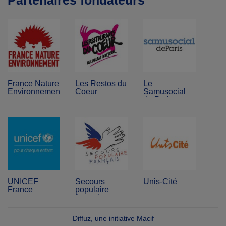
Partenaires fondateurs
France Nature
Les Restos du
Le
Environnement
Coeur
Samusocial
de Paris
UNICEF
Secours
Unis-Cité
France
populaire
français
Diffuz, une initiative Macif