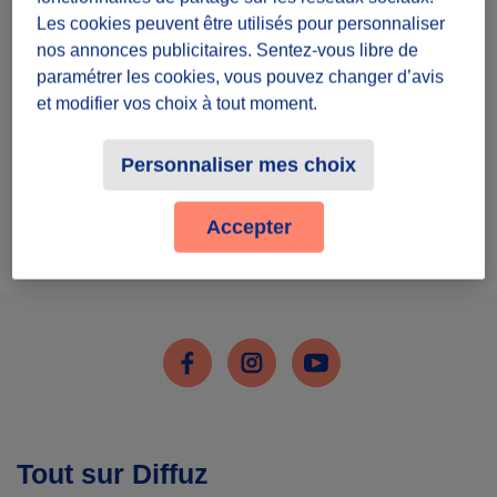
Inscris-toi
Les cookies peuvent être utilisés pour personnaliser
nos annonces publicitaires. Sentez-vous libre de
paramétrer les cookies, vous pouvez changer d’avis
et modifier vos choix à tout moment.
Personnaliser mes choix
J'ai déjà un compte
Accepter
Me connecter
Facebook
Instagram
Youtube
Tout sur Diffuz