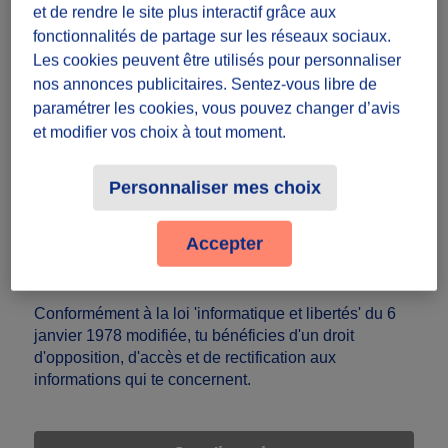
et de rendre le site plus interactif grâce aux
Numéro de téléphone
fonctionnalités de partage sur les réseaux sociaux.
Les cookies peuvent être utilisés pour personnaliser
Email
nos annonces publicitaires. Sentez-vous libre de
paramétrer les cookies, vous pouvez changer d’avis
Mot de passe
Voir
et modifier vos choix à tout moment.
Confirmation du mot de passe
Voir
Personnaliser mes choix
Accepter
En t'inscrivant tu déclares être majeur∙e et
acceptes nos
conditions d'utilisation
.
Conformément à la loi 'informatique et libertés' du 6
janvier 1978 modifiée, tu bénéficies d'un droit
d'opposition, d'accès et de rectification aux
informations qui te concernent
.