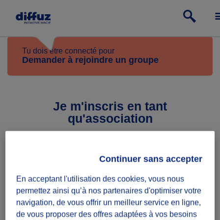
Tu dois être connecté pour
Demander à rejoindre un groupe
Je m'inscris en tant
qu'association
Nom de l'association
Continuer sans accepter
Prénom du représentant légal
En acceptant l'utilisation des cookies, vous nous
permettez ainsi qu’à nos partenaires d'optimiser votre
navigation, de vous offrir un meilleur service en ligne,
Nom du représentant légal
de vous proposer des offres adaptées à vos besoins