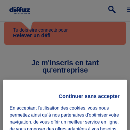
Tu dois être connecté pour
Relever un défi
Je m'inscris en tant
qu'entreprise
Continuer sans accepter
Prénom du représentant légal
En acceptant l'utilisation des cookies, vous nous
permettez ainsi qu’à nos partenaires d'optimiser votre
Nom du représentant légal
navigation, de vous offrir un meilleur service en ligne,
de vous proposer des offres adaptées à vos besoins