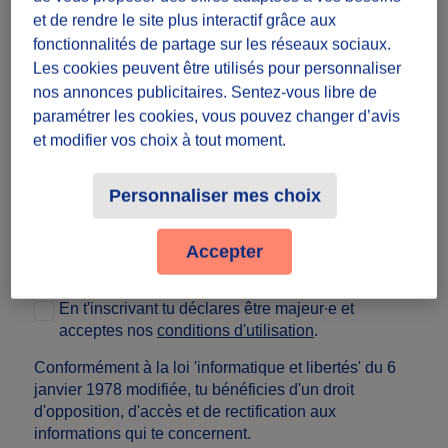
Numéro SIREN
et de rendre le site plus interactif grâce aux
fonctionnalités de partage sur les réseaux sociaux.
Les cookies peuvent être utilisés pour personnaliser
Numéro de téléphone
nos annonces publicitaires. Sentez-vous libre de
paramétrer les cookies, vous pouvez changer d’avis
Email
et modifier vos choix à tout moment.
Mot de passe
Voir
Personnaliser mes choix
Confirmation du mot de passe
Voir
Accepter
En t'inscrivant tu déclares être majeur∙e et
acceptes nos
conditions d'utilisation
.
Conformément à la loi 'informatique et libertés' du 6
janvier 1978 modifiée, tu bénéficies d'un droit
d'opposition, d'accès et de rectification aux
informations qui te concernent
.