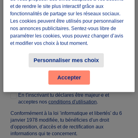
Numéro SIREN
et de rendre le site plus interactif grâce aux
fonctionnalités de partage sur les réseaux sociaux.
Les cookies peuvent être utilisés pour personnaliser
Numéro de téléphone
nos annonces publicitaires. Sentez-vous libre de
paramétrer les cookies, vous pouvez changer d’avis
Email
et modifier vos choix à tout moment.
Mot de passe
Voir
Personnaliser mes choix
Confirmation du mot de passe
Voir
Accepter
En t'inscrivant tu déclares être majeur∙e et
acceptes nos
conditions d'utilisation
.
Conformément à la loi 'informatique et libertés' du 6
janvier 1978 modifiée, tu bénéficies d'un droit
d'opposition, d'accès et de rectification aux
informations qui te concernent
.