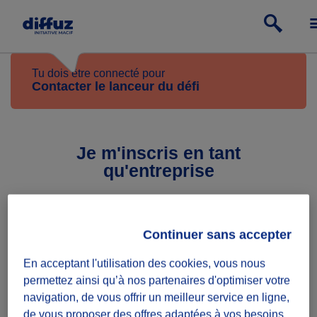
Tu dois être connecté pour
Contacter le lanceur du défi
Je m'inscris en tant
qu'entreprise
Continuer sans accepter
Prénom du représentant légal
En acceptant l'utilisation des cookies, vous nous
permettez ainsi qu’à nos partenaires d'optimiser votre
Nom du représentant légal
navigation, de vous offrir un meilleur service en ligne,
de vous proposer des offres adaptées à vos besoins