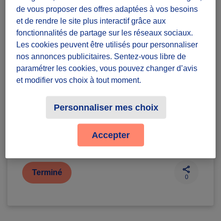
de vous proposer des offres adaptées à vos besoins
et de rendre le site plus interactif grâce aux
Diffuzeurs
15 souhaités
fonctionnalités de partage sur les réseaux sociaux.
er
Sois le 1
à relever ce défi :)
Les cookies peuvent être utilisés pour personnaliser
nos annonces publicitaires. Sentez-vous libre de
Eyzin-Pinet
paramétrer les cookies, vous pouvez changer d’avis
et modifier vos choix à tout moment.
défi ponctuel
Personnaliser mes choix
Badges à récolter
Accepter
Terminé
0