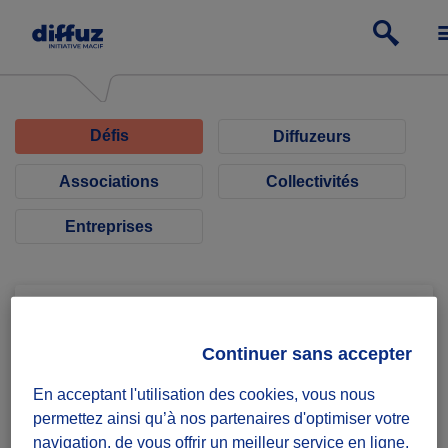
Défis
Diffuzeurs
Associations
Collectivités
Entreprises
Continuer sans accepter
Les Eyzinois en 205
En acceptant l'utilisation des cookies, vous nous
permettez ainsi qu’à nos partenaires d'optimiser votre
Course de tracteur à pédale
navigation, de vous offrir un meilleur service en ligne,