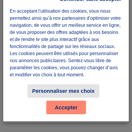
droit de la santé
En acceptant l'utilisation des cookies, vous nous
Diffuzeurs
permettez ainsi qu’à nos partenaires d'optimiser votre
5 souhaités
navigation, de vous offrir un meilleur service en ligne,
de vous proposer des offres adaptées à vos besoins
et de rendre le site plus interactif grâce aux
A relever de chez moi
fonctionnalités de partage sur les réseaux sociaux.
Les cookies peuvent être utilisés pour personnaliser
défi récurrent
nos annonces publicitaires. Sentez-vous libre de
Badges à récolter
paramétrer les cookies, vous pouvez changer d’avis
et modifier vos choix à tout moment.
Personnaliser mes choix
En cours
0
Accepter