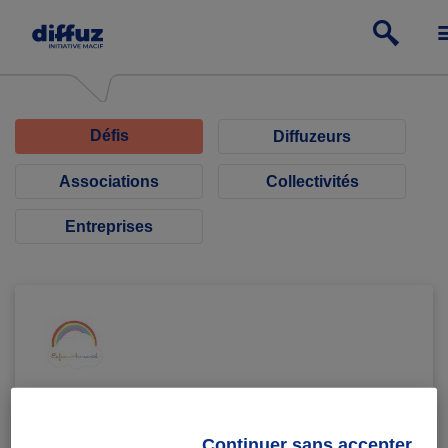
Défis
Diffuzeurs
Associations
Collectivités
Entreprises
ENFANCE ARC-EN-CIEL
Bénévolat de compétences en
Continuer sans accepter