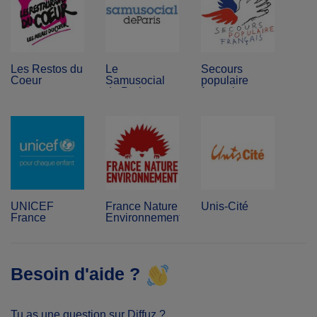
Les Restos du
Le
Secours
Coeur
Samusocial
populaire
de Paris
français
UNICEF
France Nature
Unis-Cité
France
Environnement
Besoin d'aide ?
Tu as une question sur Diffuz ?