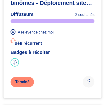
binômes - Déploiement site
web
Diffuzeurs
2 souhaités
A relever de chez moi
défi récurrent
Badges à récolter
Terminé
0