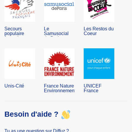
Secours
Le
Les Restos du
populaire
Samusocial
Coeur
français
de Paris
Unis-Cité
France Nature
UNICEF
Environnement
France
Besoin d'aide ?
Tu as une question sur Diffuz ?