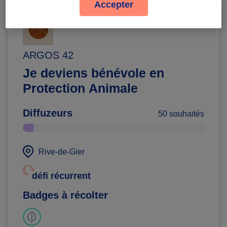
Accepter
ARGOS 42
Je deviens bénévole en
Protection Animale
Diffuzeurs
50 souhaités
Rive-de-Gier
défi récurrent
Badges à récolter