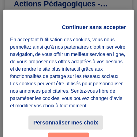
Actions Pédagogiques -
Animaux
Diffuzeurs
2 souhaités
Continuer sans accepter
En acceptant l'utilisation des cookies, vous nous
Rive-de-Gier
permettez ainsi qu’à nos partenaires d'optimiser votre
navigation, de vous offrir un meilleur service en ligne,
défi projet
de vous proposer des offres adaptées à vos besoins
Badges à récolter
et de rendre le site plus interactif grâce aux
fonctionnalités de partage sur les réseaux sociaux.
Les cookies peuvent être utilisés pour personnaliser
nos annonces publicitaires. Sentez-vous libre de
paramétrer les cookies, vous pouvez changer d’avis
et modifier vos choix à tout moment.
Terminé
2
Personnaliser mes choix