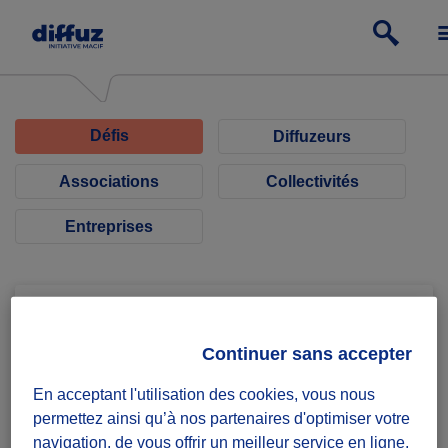
Défis
Diffuzeurs
Associations
Collectivités
Entreprises
Continuer sans accepter
Artistique Théâtre
En acceptant l'utilisation des cookies, vous nous
permettez ainsi qu’à nos partenaires d'optimiser votre
Bénévolat pour un festival
navigation, de vous offrir un meilleur service en ligne,