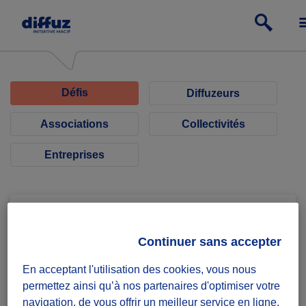
Défis
Diffuzeurs
Associations
Collectivités
Entreprises
Continuer sans accepter
Association αωtonomia
En acceptant l'utilisation des cookies, vous nous
permettez ainsi qu’à nos partenaires d'optimiser votre
Création du site web de notre
navigation, de vous offrir un meilleur service en ligne,