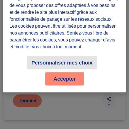
association
de vous proposer des offres adaptées à vos besoins
et de rendre le site plus interactif grâce aux
Diffuzeurs
1 souhaité
fonctionnalités de partage sur les réseaux sociaux.
Les cookies peuvent être utilisés pour personnaliser
nos annonces publicitaires. Sentez-vous libre de
A relever de chez moi
paramétrer les cookies, vous pouvez changer d’avis
et modifier vos choix à tout moment.
défi projet
Personnaliser mes choix
Badges à récolter
Accepter
Terminé
1