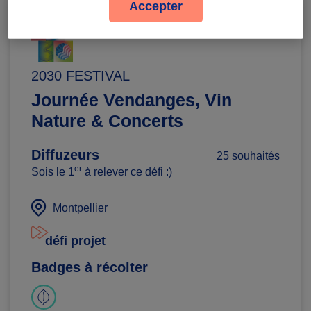
Accepter
2030 FESTIVAL
Journée Vendanges, Vin
Nature & Concerts
Diffuzeurs
25 souhaités
er
Sois le 1
à relever ce défi :)
Montpellier
défi projet
Badges à récolter