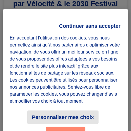
par Vélocité & le 2030 Festival
Diffuzeurs
100 souhaités
Continuer sans accepter
En acceptant l'utilisation des cookies, vous nous
Montpellier
permettez ainsi qu’à nos partenaires d'optimiser votre
navigation, de vous offrir un meilleur service en ligne,
défi ponctuel
de vous proposer des offres adaptées à vos besoins
Badges à récolter
et de rendre le site plus interactif grâce aux
fonctionnalités de partage sur les réseaux sociaux.
Les cookies peuvent être utilisés pour personnaliser
nos annonces publicitaires. Sentez-vous libre de
paramétrer les cookies, vous pouvez changer d’avis
et modifier vos choix à tout moment.
Terminé
2
Personnaliser mes choix