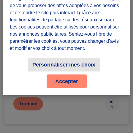
de vous proposer des offres adaptées à vos besoins
et de rendre le site plus interactif grâce aux
Diffuzeurs
5 souhaités
fonctionnalités de partage sur les réseaux sociaux.
Les cookies peuvent être utilisés pour personnaliser
nos annonces publicitaires. Sentez-vous libre de
La Celle-Saint-Cloud et dans d'autres villes
paramétrer les cookies, vous pouvez changer d’avis
et modifier vos choix à tout moment.
défi récurrent
Personnaliser mes choix
Badges à récolter
Accepter
Terminé
0