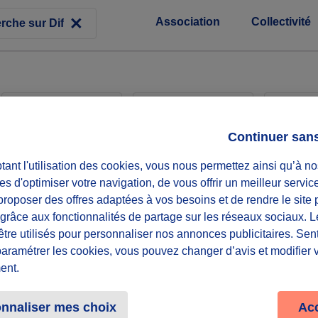
Association
Collectivité
Associations
Collectivités
Entr
Continuer san
ant l'utilisation des cookies, vous nous permettez ainsi qu’à no
éveloppement
Forum et 
es d'optimiser votre navigation, de vous offrir un meilleur servic
durable
roposer des offres adaptées à vos besoins et de rendre le site 
f grâce aux fonctionnalités de partage sur les réseaux sociaux. 
ter : Repair
Repair 
être utilisés pour personnaliser nos annonces publicitaires. Se
paramétrer les cookies, vous pouvez changer d’avis et modifier 
ent.
Diffuzeurs
50 souhaités
er
Sois le 1
à relever ce déf
nnaliser mes choix
Ac