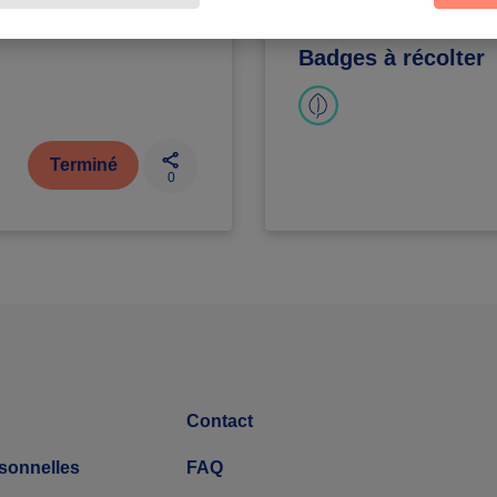
 ponctuel
Le Vésinet
Badges à récolter
Terminé
0
Contact
sonnelles
FAQ