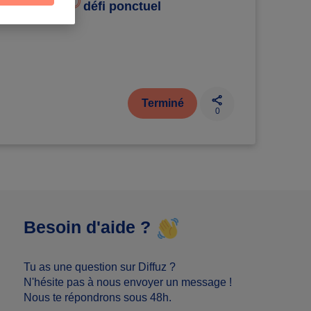
défi ponctuel
Terminé
0
Besoin d'aide ?
Tu as une question sur Diffuz ?
N'hésite pas à nous envoyer un message !
Nous te répondrons sous 48h.