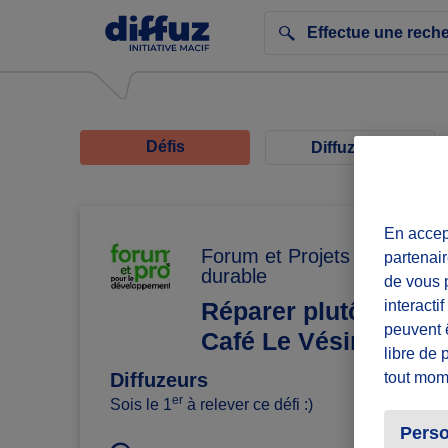
Défis
Diffuzeurs
En accept
Forum et Projets pour le d
partenair
durable
de vous p
interacti
Réparer plutôt que je
peuvent 
Café Le Vésinet
libre de 
tout mom
Diffuzeurs
er
Sois le 1
à relever ce défi :)
Perso