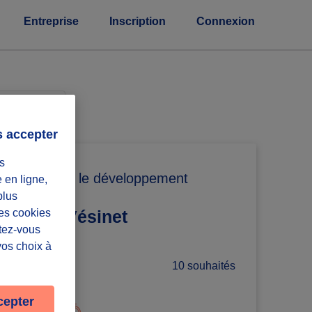
Entreprise
Inscription
Connexion
eprises
s accepter
s
Projets pour le développement
e en ligne,
plus
Les cookies
Café Le Vésinet
ntez-vous
vos choix à
10 souhaités
i :)
cepter