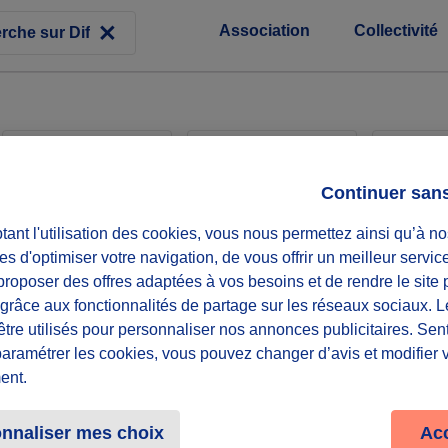
Association
Collectivité
Associations
Collectivités
Entr
Continuer san
ant l'utilisation des cookies, vous nous permettez ainsi qu’à no
 Tarnais
es d'optimiser votre navigation, de vous offrir un meilleur servic
roposer des offres adaptées à vos besoins et de rendre le site 
 pour Noël
f grâce aux fonctionnalités de partage sur les réseaux sociaux. 
être utilisés pour personnaliser nos annonces publicitaires. Se
paramétrer les cookies, vous pouvez changer d’avis et modifier 
6 souhaités
ent.
nnaliser mes choix
Ac
 ponctuel