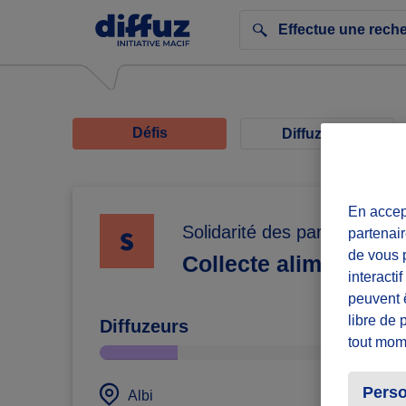
Défis
Diffuzeurs
En accept
Solidarité des parents solos
partenair
de vous p
Collecte alimentaire
interacti
peuvent 
libre de 
Diffuzeurs
tout mom
Perso
défi
Albi