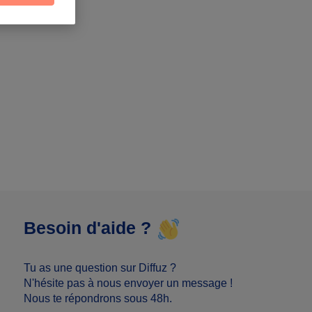
Besoin d'aide ?
Tu as une question sur Diffuz ?
N'hésite pas à nous envoyer un message !
Nous te répondrons sous 48h.