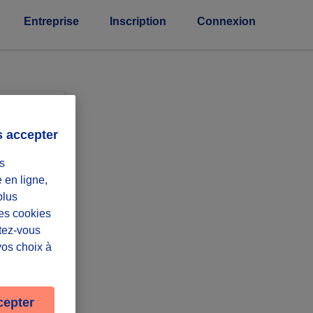
Entreprise
Inscription
Connexion
eprises
s accepter
s
e en ligne,
plus
Les cookies
ntez-vous
vos choix à
cepter