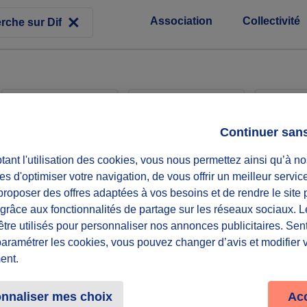
Association
Collectivité
Associations
Collectivités
Entr
Continuer san
ant l'utilisation des cookies, vous nous permettez ainsi qu’à no
es d'optimiser votre navigation, de vous offrir un meilleur servic
roposer des offres adaptées à vos besoins et de rendre le site 
 le lien social
f grâce aux fonctionnalités de partage sur les réseaux sociaux. 
être utilisés pour personnaliser nos annonces publicitaires. Se
paramétrer les cookies, vous pouvez changer d’avis et modifier 
2 maximum
ent.
nnaliser mes choix
Ac
récurrent