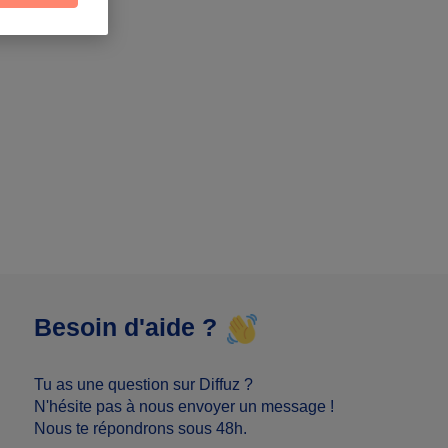
Besoin d'aide ?
Tu as une question sur Diffuz ?
N'hésite pas à nous envoyer un message !
Nous te répondrons sous 48h.