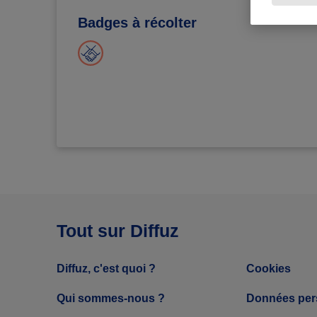
Badges à récolter
Tout sur Diffuz
Diffuz, c'est quoi ?
Cookies
Qui sommes-nous ?
Données per