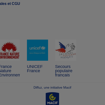
ales et CGU
France
UNICEF
Secours
Nature
France
populaire
Environnement
français
Diffuz, une initiative Macif