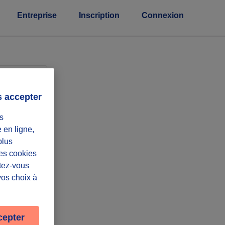
Entreprise
Inscription
Connexion
eprises
s accepter
s
e en ligne,
plus
Les cookies
ntez-vous
vos choix à
cepter