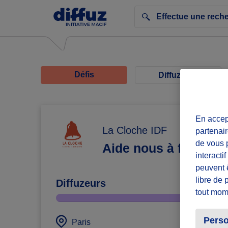
Défis
Diffuzeurs
En accept
La Cloche IDF
partenair
de vous p
Aide nous à favoriser
interacti
peuvent 
libre de 
Diffuzeurs
tout mom
Perso
défi 
Paris