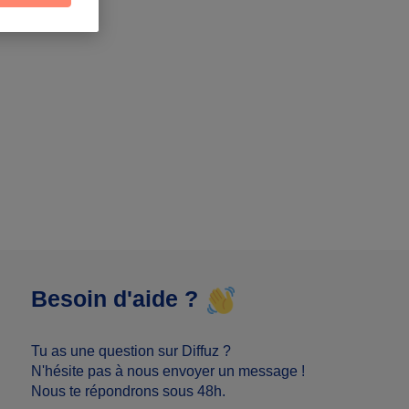
Besoin d'aide ?
Tu as une question sur Diffuz ?
N'hésite pas à nous envoyer un message !
Nous te répondrons sous 48h.