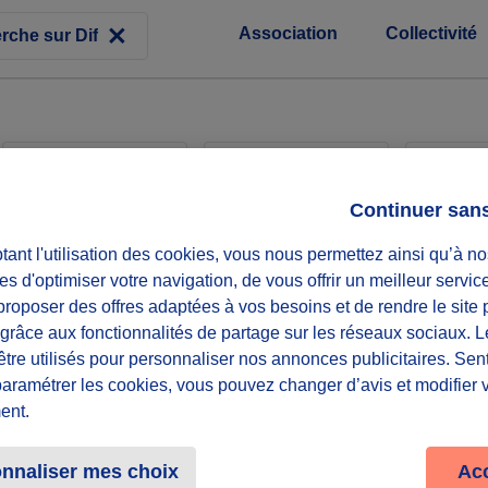
Association
Collectivité
Associations
Collectivités
Entr
Continuer san
ant l'utilisation des cookies, vous nous permettez ainsi qu’à no
ent du Sauvetage
es d'optimiser votre navigation, de vous offrir un meilleur servic
roposer des offres adaptées à vos besoins et de rendre le site 
f grâce aux fonctionnalités de partage sur les réseaux sociaux. 
bénévole !
être utilisés pour personnaliser nos annonces publicitaires. Se
paramétrer les cookies, vous pouvez changer d’avis et modifier 
ent.
20 souhaités
nnaliser mes choix
Ac