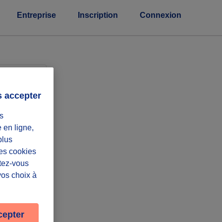
Entreprise
Inscription
Connexion
eprises
s accepter
s
e en ligne,
plus
Les cookies
ntez-vous
vos choix à
cepter