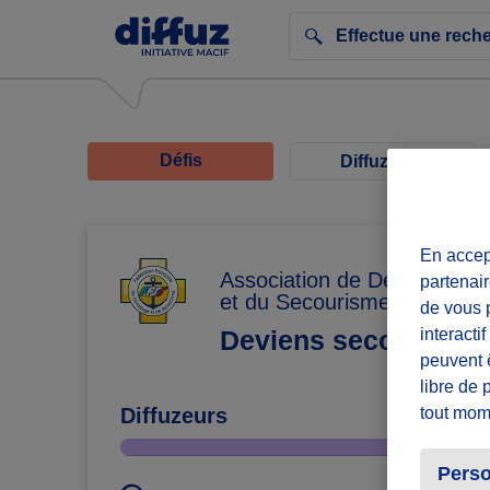
Défis
Diffuzeurs
En accept
Association de Développem
partenair
et du Secourisme
de vous p
interacti
Deviens secouriste 
peuvent 
libre de 
tout mom
Diffuzeurs
Perso