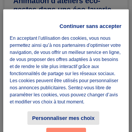
Animation d'ateliers éco-
gestes dans une éco-laverie
Diffuzeurs
100 souhaités
Continuer sans accepter
En acceptant l'utilisation des cookies, vous nous
permettez ainsi qu’à nos partenaires d'optimiser votre
Montpellier
navigation, de vous offrir un meilleur service en ligne,
de vous proposer des offres adaptées à vos besoins
défi projet
et de rendre le site plus interactif grâce aux
Badges à récolter
fonctionnalités de partage sur les réseaux sociaux.
Les cookies peuvent être utilisés pour personnaliser
nos annonces publicitaires. Sentez-vous libre de
paramétrer les cookies, vous pouvez changer d’avis
et modifier vos choix à tout moment.
Terminé
0
Personnaliser mes choix