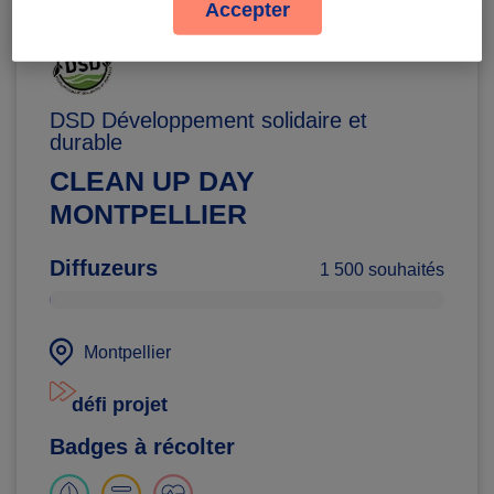
Accepter
DSD Développement solidaire et
durable
CLEAN UP DAY
MONTPELLIER
Diffuzeurs
1 500 souhaités
Montpellier
défi projet
Badges à récolter