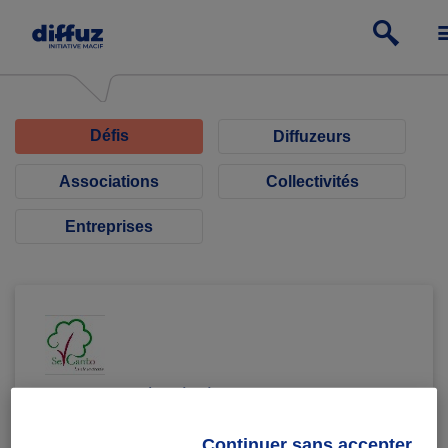
Défis
Diffuzeurs
Associations
Collectivités
Entreprises
Se Canto Nice (06)
Viens chanter avec nous !
Continuer sans accepter