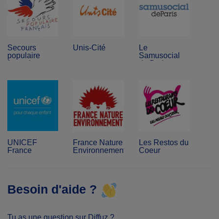
Secours
Unis-Cité
Le
populaire
Samusocial
français
de Paris
UNICEF
France Nature
Les Restos du
France
Environnement
Coeur
Besoin d'aide ?
Tu as une question sur Diffuz ?