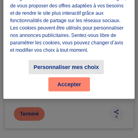
Collecte de produits
de vous proposer des offres adaptées à vos besoins
d'hygiène corporelle
et de rendre le site plus interactif grâce aux
fonctionnalités de partage sur les réseaux sociaux.
Diffuzeurs
8 souhaités
Les cookies peuvent être utilisés pour personnaliser
nos annonces publicitaires. Sentez-vous libre de
paramétrer les cookies, vous pouvez changer d’avis
Dans toute la France
et modifier vos choix à tout moment.
défi ponctuel
Personnaliser mes choix
Badges à récolter
Accepter
Terminé
6