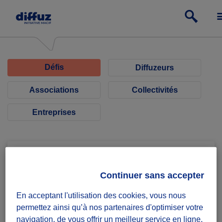
Défis
Diffuzeurs
Associations
Collectivités
Entreprises
Continuer sans accepter
Association FAMILLES SANS ABRI,
En acceptant l'utilisation des cookies, vous nous
l'hygiène pour tous
permettez ainsi qu’à nos partenaires d'optimiser votre
navigation, de vous offrir un meilleur service en ligne,