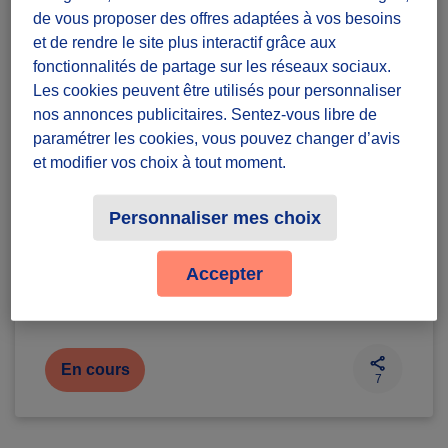
Collecte de cartouches
de vous proposer des offres adaptées à vos besoins
d’imprimantes jet d'encre
et de rendre le site plus interactif grâce aux
vides
fonctionnalités de partage sur les réseaux sociaux.
Diffuzeurs
15 souhaités
Les cookies peuvent être utilisés pour personnaliser
nos annonces publicitaires. Sentez-vous libre de
paramétrer les cookies, vous pouvez changer d’avis
Dans toute la France
et modifier vos choix à tout moment.
défi récurrent
Personnaliser mes choix
Badges à récolter
Accepter
En cours
7