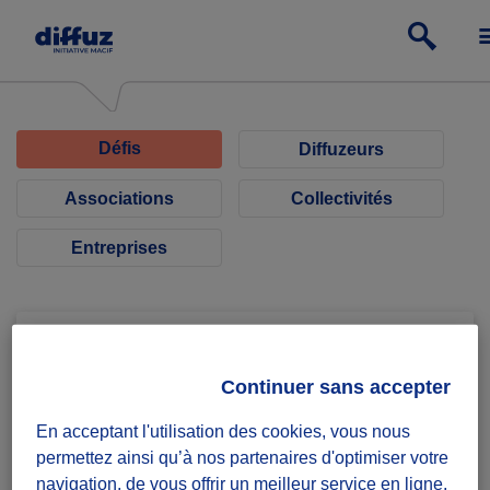
Défis
Diffuzeurs
Associations
Collectivités
Entreprises
Continuer sans accepter
Militons Produisons Consommons
En acceptant l'utilisation des cookies, vous nous
Autrement en Sarthe MNLE72
permettez ainsi qu’à nos partenaires d'optimiser votre
navigation, de vous offrir un meilleur service en ligne,