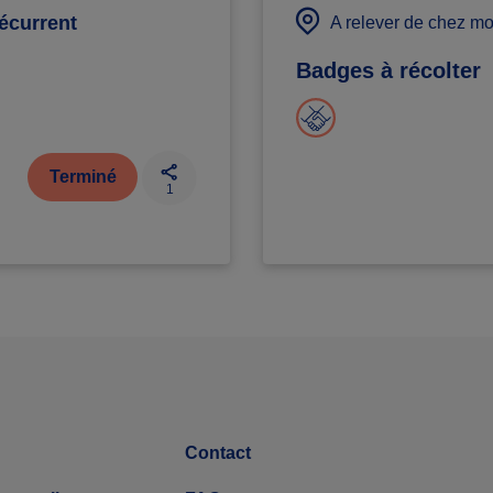
récurrent
A relever de chez mo
Badges à récolter
Terminé
1
Contact