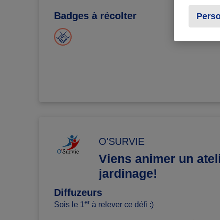
Badges à récolter
Perso
O'SURVIE
Viens animer un atel
jardinage!
Diffuzeurs
er
Sois le 1
à relever ce défi :)