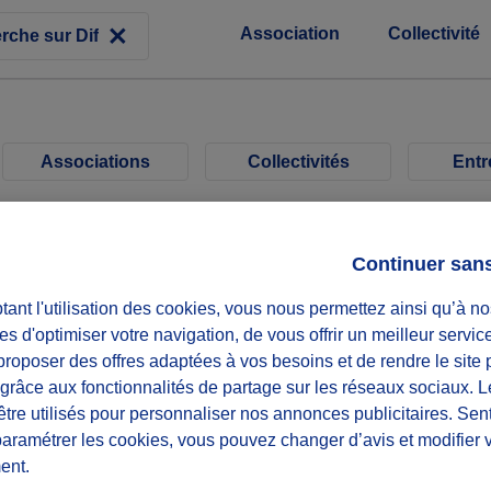
Association
Collectivité
Associations
Collectivités
Entr
Continuer san
O'SURVI
ant l'utilisation des cookies, vous nous permettez ainsi qu’à no
 repas chauds
Viens a
es d'optimiser votre navigation, de vous offrir un meilleur servic
douce
roposer des offres adaptées à vos besoins et de rendre le site 
f grâce aux fonctionnalités de partage sur les réseaux sociaux. 
Diffuzeurs
10 souhaités
être utilisés pour personnaliser nos annonces publicitaires. Se
er
Sois le 1
à relever ce déf
paramétrer les cookies, vous pouvez changer d’avis et modifier 
ent.
récurrent
Bondy