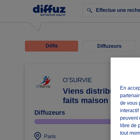
Défis
Diffuzeurs
O'SURVIE
En accept
Viens distribuer des
partenair
faits maison
de vous p
interacti
Diffuzeurs
peuvent 
libre de 
tout mom
défi 
Paris