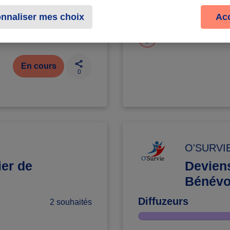
Badges à récolter
nnaliser mes choix
Ac
En cours
0
O'SURVI
ier de
Devien
Bénévo
Diffuzeurs
2 souhaités