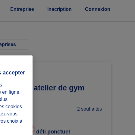
Entreprise
Inscription
Connexion
eprises
s accepter
E
s
nimer un atelier de gym
e en ligne,
plus
Les cookies
2 souhaités
ntez-vous
i :)
vos choix à
défi ponctuel