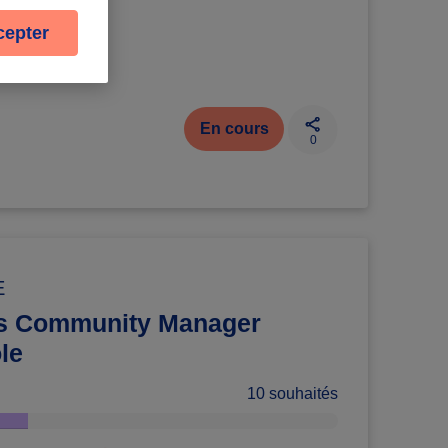
cepter
En cours
0
E
s Community Manager
le
10 souhaités