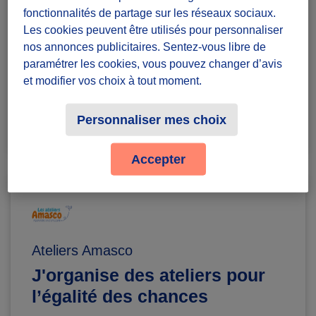
Badges à récolter
fonctionnalités de partage sur les réseaux sociaux.
Les cookies peuvent être utilisés pour personnaliser
nos annonces publicitaires. Sentez-vous libre de
paramétrer les cookies, vous pouvez changer d’avis
et modifier vos choix à tout moment.
Terminé
0
Personnaliser mes choix
Accepter
Ateliers Amasco
J'organise des ateliers pour
l’égalité des chances