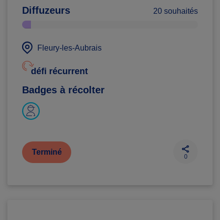
Diffuzeurs
20 souhaités
Fleury-les-Aubrais
défi récurrent
Badges à récolter
Terminé
0