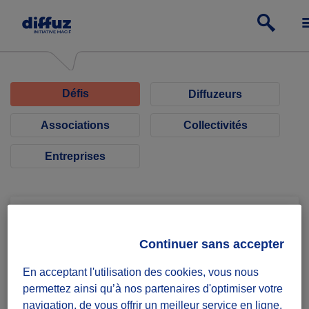
Défis
Diffuzeurs
Associations
Collectivités
Entreprises
Continuer sans accepter
Blue-garden Association
En acceptant l'utilisation des cookies, vous nous
permettez ainsi qu’à nos partenaires d'optimiser votre
Mission solidaire :
navigation, de vous offrir un meilleur service en ligne,