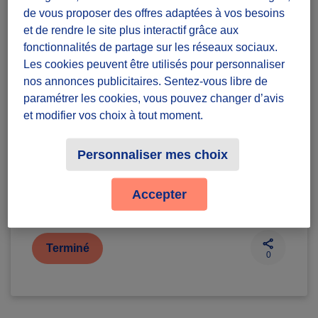
Emballage de cadeaux pour
de vous proposer des offres adaptées à vos besoins
les fêtes !
et de rendre le site plus interactif grâce aux
Diffuzeurs
20 souhaités
fonctionnalités de partage sur les réseaux sociaux.
Les cookies peuvent être utilisés pour personnaliser
nos annonces publicitaires. Sentez-vous libre de
Paris
paramétrer les cookies, vous pouvez changer d’avis
et modifier vos choix à tout moment.
défi ponctuel
Personnaliser mes choix
Badges à récolter
Accepter
Terminé
0