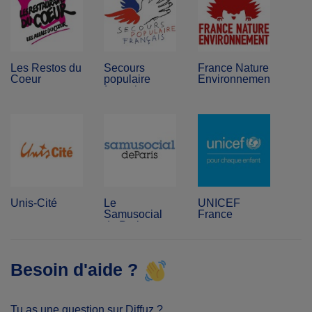
Les Restos du
Secours
France Nature
Coeur
populaire
Environnement
français
Unis-Cité
Le
UNICEF
Samusocial
France
de Paris
Besoin d'aide ?
Tu as une question sur Diffuz ?