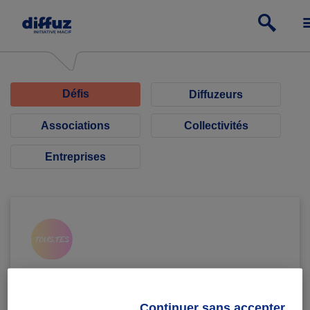
Défis
Diffuzeurs
Associations
Collectivités
Entreprises
TOUS.TES
Consultant.e en plaidoyer
Continuer sans accepter