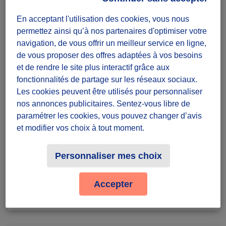
politique.
En acceptant l'utilisation des cookies, vous nous
Diffuzeurs
permettez ainsi qu’à nos partenaires d'optimiser votre
1 souhaité
navigation, de vous offrir un meilleur service en ligne,
de vous proposer des offres adaptées à vos besoins
et de rendre le site plus interactif grâce aux
A relever de chez moi
fonctionnalités de partage sur les réseaux sociaux.
Les cookies peuvent être utilisés pour personnaliser
défi récurrent
nos annonces publicitaires. Sentez-vous libre de
Badges à récolter
paramétrer les cookies, vous pouvez changer d’avis
et modifier vos choix à tout moment.
Personnaliser mes choix
Terminé
0
Accepter