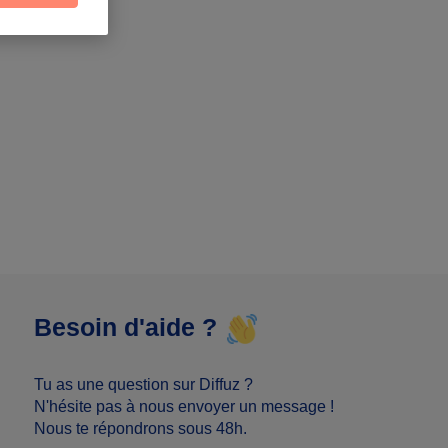
Besoin d'aide ?
Tu as une question sur Diffuz ?
N'hésite pas à nous envoyer un message !
Nous te répondrons sous 48h.