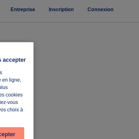
Entreprise
Inscription
Connexion
eprises
s accepter
s
e en ligne,
plus
Les cookies
ntez-vous
vos choix à
cepter