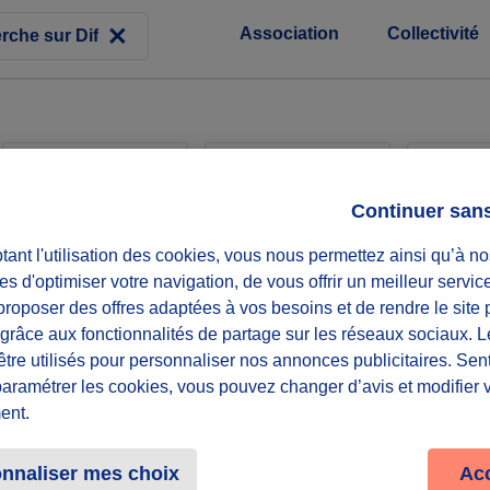
Association
Collectivité
Associations
Collectivités
Entr
Continuer san
ant l'utilisation des cookies, vous nous permettez ainsi qu’à no
es d'optimiser votre navigation, de vous offrir un meilleur servic
roposer des offres adaptées à vos besoins et de rendre le site 
une demandeur
f grâce aux fonctionnalités de partage sur les réseaux sociaux. 
rance
être utilisés pour personnaliser nos annonces publicitaires. Se
paramétrer les cookies, vous pouvez changer d’avis et modifier 
15 souhaités
ent.
nnaliser mes choix
Ac
récurrent