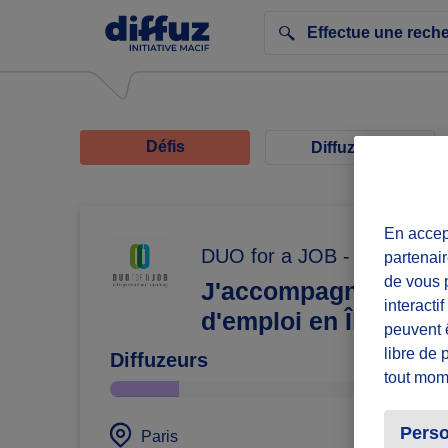
Défis
Diffuzeurs
En accept
DUO for a JOB - Paris
partenair
de vous p
J'accompagne un je
interacti
d'emploi en Île-de-F
peuvent 
libre de 
Diffuzeurs
tout mom
Perso
défi 
Paris