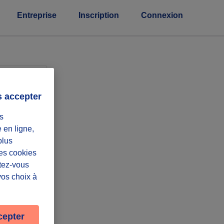
Entreprise
Inscription
Connexion
eprises
s accepter
s
e en ligne,
plus
Les cookies
ntez-vous
vos choix à
cepter