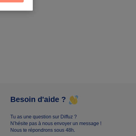
Besoin d'aide ?
Tu as une question sur Diffuz ?
N'hésite pas à nous envoyer un message !
Nous te répondrons sous 48h.