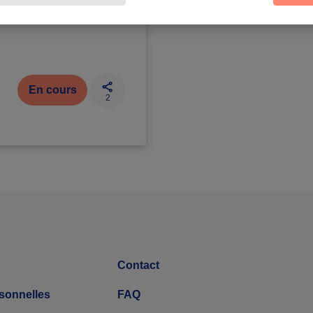
En cours
2
Contact
sonnelles
FAQ