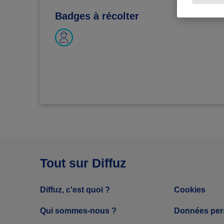
Badges à récolter
Tout sur Diffuz
Diffuz, c'est quoi ?
Cookies
Qui sommes-nous ?
Données per