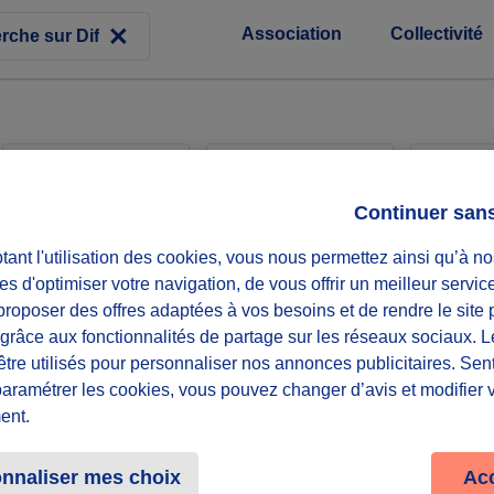
Association
Collectivité
Associations
Collectivités
Entr
Continuer san
ant l'utilisation des cookies, vous nous permettez ainsi qu’à no
es d'optimiser votre navigation, de vous offrir un meilleur servic
roposer des offres adaptées à vos besoins et de rendre le site 
'Ikhona Youth
f grâce aux fonctionnalités de partage sur les réseaux sociaux. 
nes !
être utilisés pour personnaliser nos annonces publicitaires. Se
paramétrer les cookies, vous pouvez changer d’avis et modifier 
30 maximum
ent.
nnaliser mes choix
Ac
récurrent