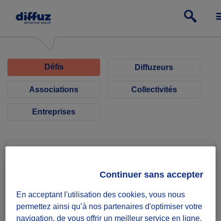
Défis
Diffuzeurs
Associations
Collectivités
Entreprises
Continuer sans accepter
Ty Colibri
En acceptant l'utilisation des cookies, vous nous
permettez ainsi qu’à nos partenaires d'optimiser votre
Collecte Ty Colibri
navigation, de vous offrir un meilleur service en ligne,