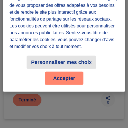
de vous proposer des offres adaptées à vos besoins
et de rendre le site plus interactif grâce aux
Diffuzeurs
50 souhaités
fonctionnalités de partage sur les réseaux sociaux.
er
Sois le 1
à relever ce défi :)
Les cookies peuvent être utilisés pour personnaliser
nos annonces publicitaires. Sentez-vous libre de
Vannes
paramétrer les cookies, vous pouvez changer d’avis
et modifier vos choix à tout moment.
défi ponctuel
Personnaliser mes choix
Badges à récolter
Accepter
Terminé
0