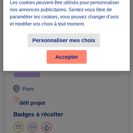
Les cookies peuvent être utilisés pour personnaliser
nos annonces publicitaires. Sentez-vous libre de
paramétrer les cookies, vous pouvez changer d’avis
et modifier vos choix à tout moment.
Institut ACPPA
Personnaliser mes choix
Sublime des résidents
d’EHPAD, des soignants et
Accepter
des danseurs
Diffuzeurs
4 souhaités
Paris
défi projet
Badges à récolter