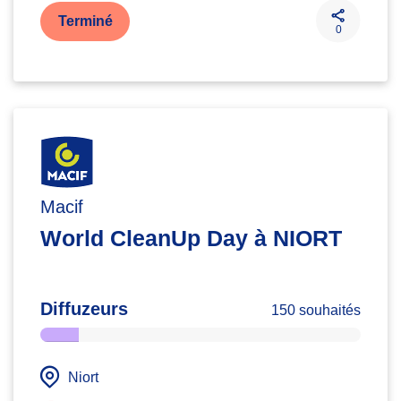
Terminé
0
Macif
World CleanUp Day à NIORT
Diffuzeurs
150 souhaités
Niort