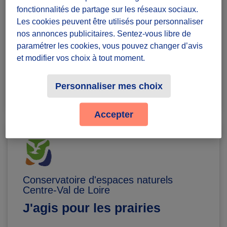
défi ponctuel
fonctionnalités de partage sur les réseaux sociaux.
Badges à récolter
Les cookies peuvent être utilisés pour personnaliser
nos annonces publicitaires. Sentez-vous libre de
paramétrer les cookies, vous pouvez changer d’avis
et modifier vos choix à tout moment.
Terminé
Personnaliser mes choix
0
Accepter
Conservatoire d'espaces naturels
Centre-Val de Loire
J'agis pour les prairies