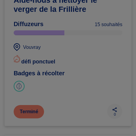
Aide-nous à nettoyer le
verger de la Frillière
Diffuzeurs
15 souhaités
Vouvray
défi ponctuel
Badges à récolter
Terminé
0