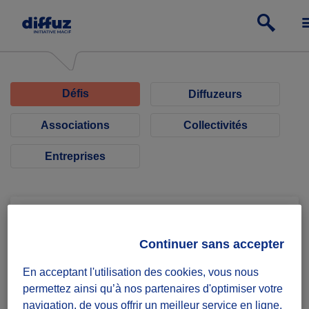
Défis
Diffuzeurs
Associations
Collectivités
Entreprises
Continuer sans accepter
Le Co-Pain épicerie solidaire
En acceptant l'utilisation des cookies, vous nous
permettez ainsi qu’à nos partenaires d'optimiser votre
COLLECTE ALIMENTAIRE
navigation, de vous offrir un meilleur service en ligne,