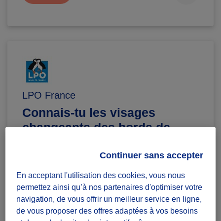
LPO France
Connais-tu les visages
changeants des bords de
mer?
Diffuzeurs
2 souhaités
Continuer sans accepter
er
Sois le 1
à relever ce défi :)
En acceptant l'utilisation des cookies, vous nous
permettez ainsi qu’à nos partenaires d'optimiser votre
Pleumeur-Bodou
navigation, de vous offrir un meilleur service en ligne,
de vous proposer des offres adaptées à vos besoins
défi ponctuel