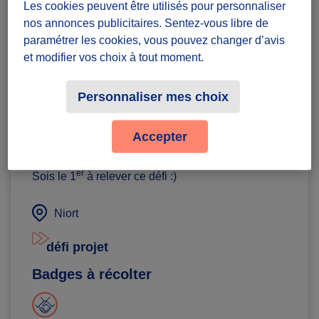
Les cookies peuvent être utilisés pour personnaliser
nos annonces publicitaires. Sentez-vous libre de
paramétrer les cookies, vous pouvez changer d’avis
et modifier vos choix à tout moment.
Association Handiloisirs les 5E
Personnaliser mes choix
participation à l'emballage de
paquets-cadeaux
Accepter
Diffuzeurs
10 souhaités
er
Sois le 1
à relever ce défi :)
Niort
défi projet
Badges à récolter