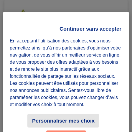
Continuer sans accepter
Semeurs de Forêts
En acceptant l'utilisation des cookies, vous nous
PLantation d'une forêt dans
permettez ainsi qu’à nos partenaires d'optimiser votre
l'Eure
navigation, de vous offrir un meilleur service en ligne,
de vous proposer des offres adaptées à vos besoins
Diffuzeurs
30 maximum
et de rendre le site plus interactif grâce aux
er
Sois le 1
à relever ce défi :)
fonctionnalités de partage sur les réseaux sociaux.
Les cookies peuvent être utilisés pour personnaliser
Château-sur-Epte
nos annonces publicitaires. Sentez-vous libre de
paramétrer les cookies, vous pouvez changer d’avis
défi ponctuel
et modifier vos choix à tout moment.
Badges à récolter
Personnaliser mes choix