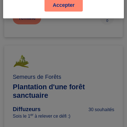
Accepter
Terminé
0
Semeurs de Forêts
Plantation d'une forêt
sanctuaire
Diffuzeurs
30 souhaités
er
Sois le 1
à relever ce défi :)