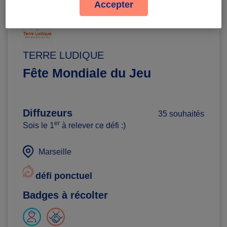
Accepter
TERRE LUDIQUE
Fête Mondiale du Jeu
Diffuzeurs
35 souhaités
er
Sois le 1
à relever ce défi :)
Marseille
défi ponctuel
Badges à récolter