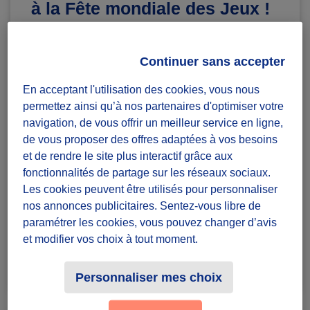
à la Fête mondiale des Jeux !
Diffuzeurs
30 souhaités
Continuer sans accepter
En acceptant l'utilisation des cookies, vous nous
Marseille
permettez ainsi qu’à nos partenaires d'optimiser votre
navigation, de vous offrir un meilleur service en ligne,
défi ponctuel
de vous proposer des offres adaptées à vos besoins
Badges à récolter
et de rendre le site plus interactif grâce aux
fonctionnalités de partage sur les réseaux sociaux.
Les cookies peuvent être utilisés pour personnaliser
nos annonces publicitaires. Sentez-vous libre de
paramétrer les cookies, vous pouvez changer d’avis
et modifier vos choix à tout moment.
Terminé
0
Personnaliser mes choix