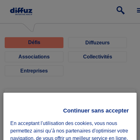
Défis
Diffuzeurs
Associations
Collectivités
Entreprises
Continuer sans accepter
AMSS
En acceptant l'utilisation des cookies, vous nous
permettez ainsi qu’à nos partenaires d'optimiser votre
Association Marseillaise de
navigation, de vous offrir un meilleur service en ligne,