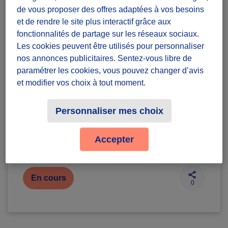
Sauvetage et de Secourisme
de vous proposer des offres adaptées à vos besoins
et de rendre le site plus interactif grâce aux
Diffuzeurs
50 maximum
fonctionnalités de partage sur les réseaux sociaux.
Les cookies peuvent être utilisés pour personnaliser
nos annonces publicitaires. Sentez-vous libre de
Marseille
paramétrer les cookies, vous pouvez changer d’avis
et modifier vos choix à tout moment.
défi récurrent
Personnaliser mes choix
Badges à récolter
Accepter
En cours
0