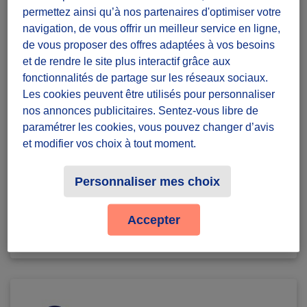
permettez ainsi qu’à nos partenaires d'optimiser votre
Diffuzeurs
navigation, de vous offrir un meilleur service en ligne,
5 souhaités
er
de vous proposer des offres adaptées à vos besoins
Sois le 1
à relever ce défi :)
et de rendre le site plus interactif grâce aux
fonctionnalités de partage sur les réseaux sociaux.
Gap
Les cookies peuvent être utilisés pour personnaliser
nos annonces publicitaires. Sentez-vous libre de
défi ponctuel
paramétrer les cookies, vous pouvez changer d’avis
Badges à récolter
et modifier vos choix à tout moment.
Personnaliser mes choix
Accepter
Terminé
0