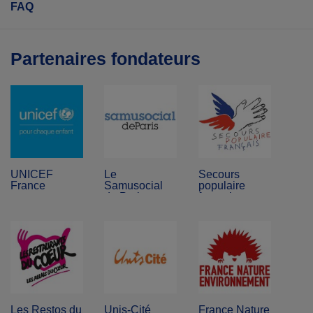
FAQ
Partenaires fondateurs
UNICEF
Le
Secours
France
Samusocial
populaire
de Paris
français
Les Restos du
Unis-Cité
France Nature