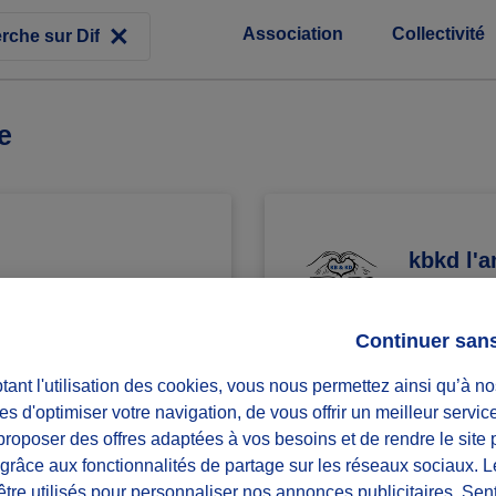
Association
Collectivité
e
kbkd l'
Agir pour 
Continuer san
ant l'utilisation des cookies, vous nous permettez ainsi qu’à no
es d'optimiser votre navigation, de vous offrir un meilleur servic
Jose S.
roposer des offres adaptées à vos besoins et de rendre le site 
f grâce aux fonctionnalités de partage sur les réseaux sociaux. 
Agir pour 
être utilisés pour personnaliser nos annonces publicitaires. Se