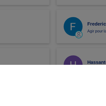
Frederic
Agir pour 
Hassant
Agir pour 