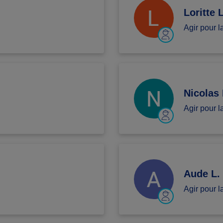
Loritte L
Agir pour 
Nicolas 
Agir pour 
Aude L.
Agir pour 