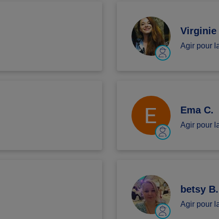
Virginie
Agir pour 
Ema C.
Agir pour 
betsy B.
Agir pour 