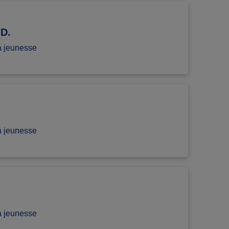
 D.
la jeunesse
la jeunesse
la jeunesse