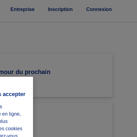
Entreprise
Inscription
Connexion
amour du prochain
la jeunesse
s accepter
s
e en ligne,
plus
Les cookies
la jeunesse
ntez-vous