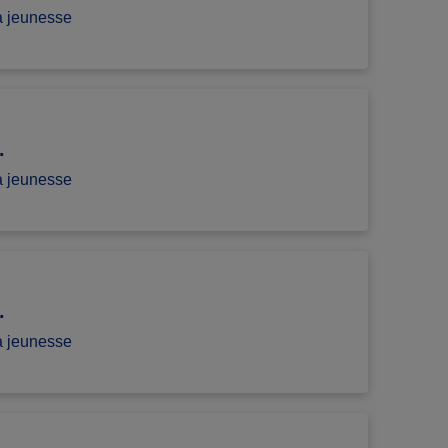
la jeunesse
.
la jeunesse
.
la jeunesse